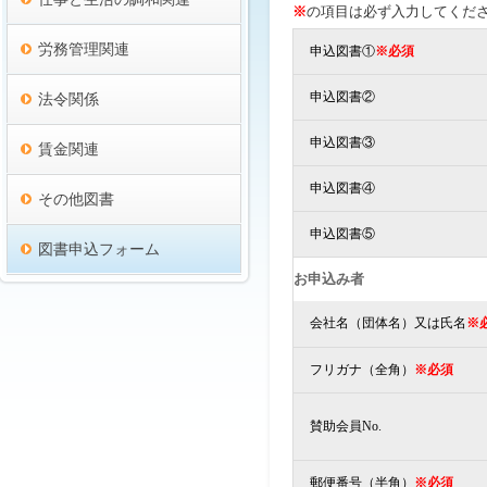
※
の項目は必ず入力してくだ
労務管理関連
申込図書①
※必須
申込図書②
法令関係
申込図書③
賃金関連
申込図書④
その他図書
申込図書⑤
図書申込フォーム
お申込み者
会社名（団体名）又は氏名
※
フリガナ（全角）
※必須
賛助会員No.
郵便番号（半角）
※必須