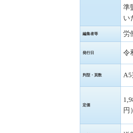
準
い
労
編集者等
令
発行日
A
判型・頁数
1,
定価
円