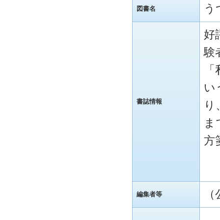
う
図書名
好
験
「
い
書誌情報
り
ま
方
（
編集者等