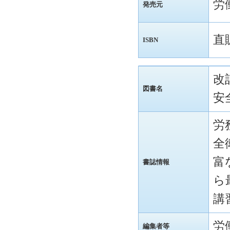
労
発売元
直
ISBN
改
図書名
安
労
全
富
書誌情報
ら
講
労
編集者等