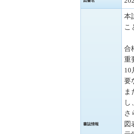
2
図書名
本
こ
合
重
1
要
ま
し
さ
図
書誌情報