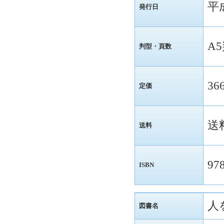
平
発行日
A
判型・頁数
36
定価
送
送料
97
ISBN
人
図書名