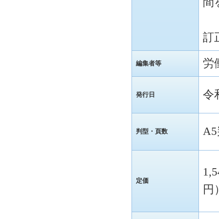
間
訂
労
編集者等
令
発行日
A
判型・頁数
1,
定価
円