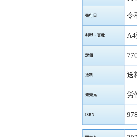
令
発行日
A
判型・頁数
7
定価
送
送料
労
発売元
97
ISBN