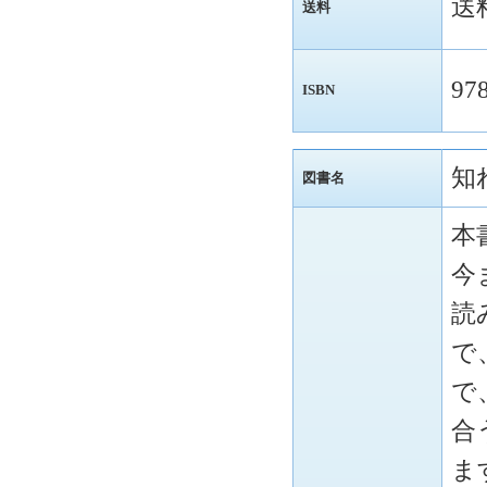
送
送料
97
ISBN
知
図書名
本
今
読
で
で
合
ま