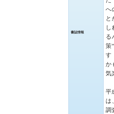
だ
へ
と
し
書誌情報
る
策
す
か
気
平
は
調