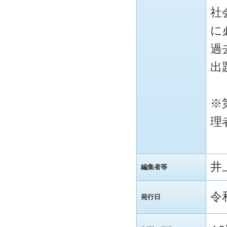
社
に
過
出
※
理
井
編集者等
令
発行日