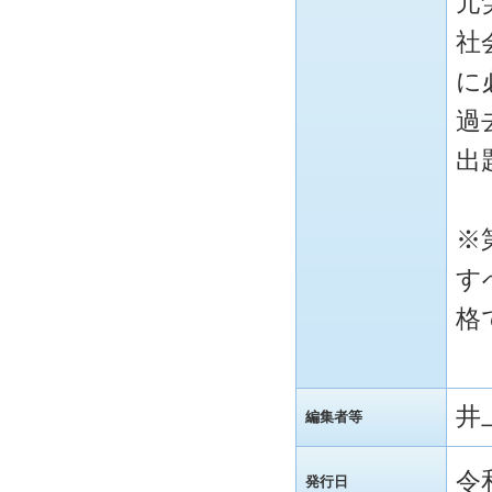
元
社
に
過
出
※
す
格
井
編集者等
令
発行日