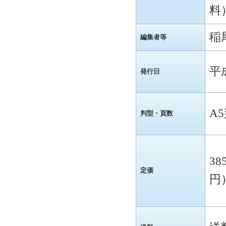
料
稲
編集者等
平
発行日
A
判型・頁数
38
定価
円