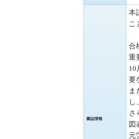
本
こ
合
重
1
要
ま
し
さ
書誌情報
図
元