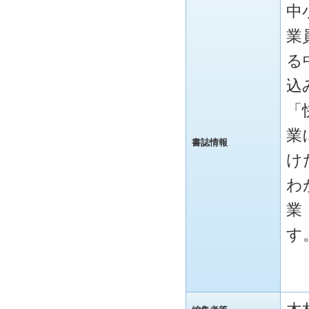
中
業
る
込
「
業
書誌情報
け
わ
業
す