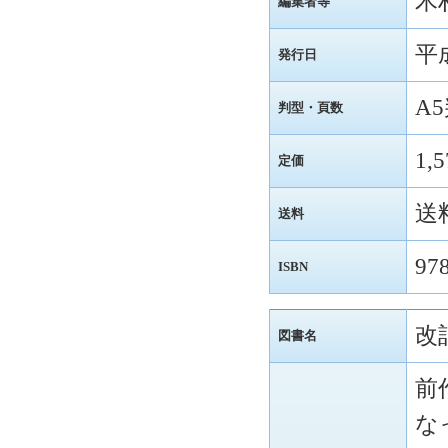
木
編集者等
平
発行日
A
判型・頁数
1,
定価
送
送料
97
ISBN
改
図書名
前
な