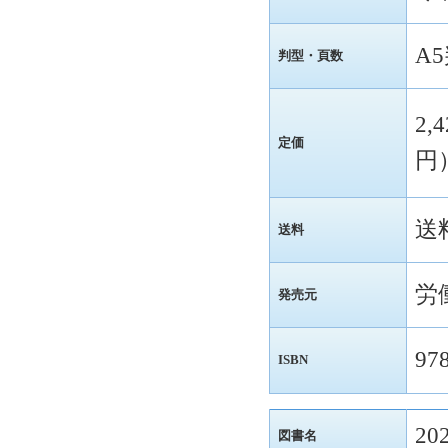
A
判型・頁数
2,
定価
円
送
送料
労
発売元
97
ISBN
2
図書名