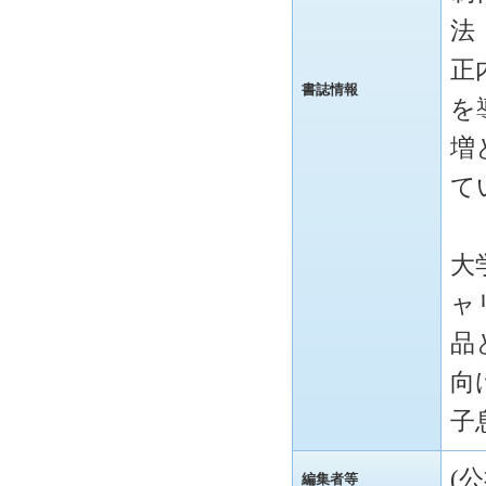
法
正
書誌情報
を
増
て
大
ャ
品
向
子
(
編集者等