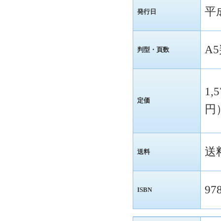
平
発行日
A
判型・頁数
1,
定価
円
送
送料
97
ISBN