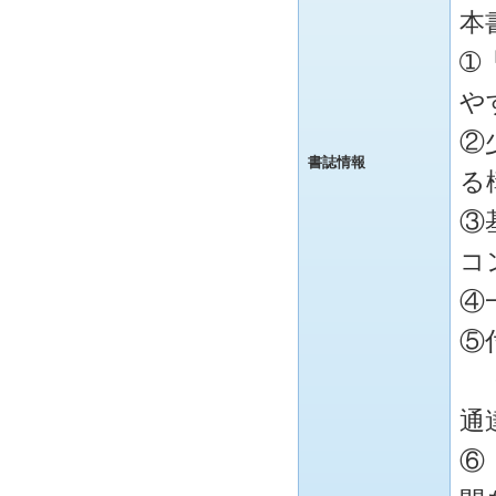
本
➀
や
②
書誌情報
る
③
コ
④
⑤
・
通
⑥