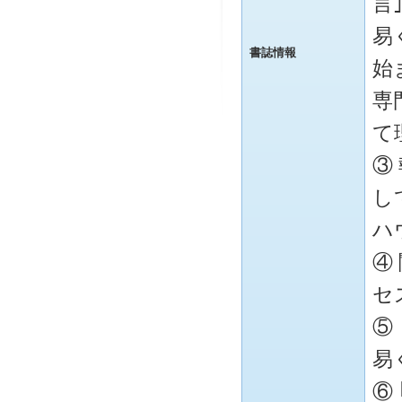
言
易
書誌情報
始
専
て
③
し
ハ
④
セ
⑤
易
⑥