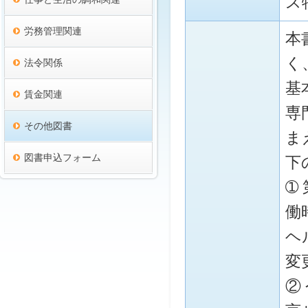
ス
労務管理関連
本
く
法令関係
基
賃金関連
専
その他図書
ま
図書申込フォーム
下
➀
働
ヘ
変
②