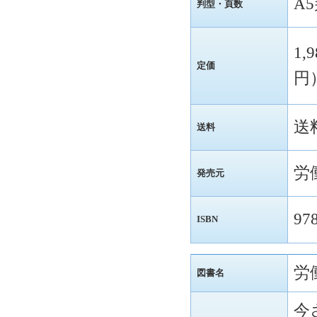
A
判型・頁数
1,
定価
円
送
送料
労
発売元
97
ISBN
労
図書名
今