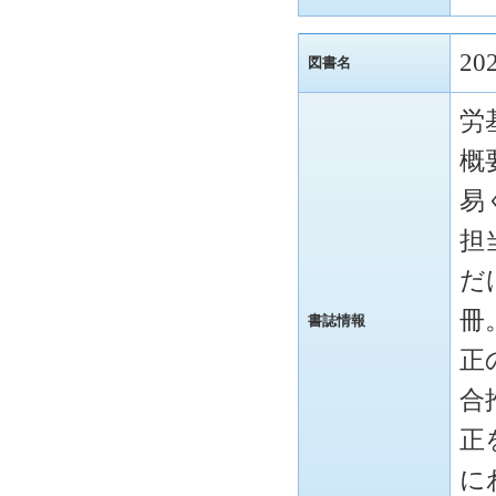
2
図書名
労
概
易
担
だ
冊
書誌情報
正
合
正
に