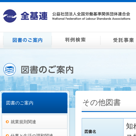
その他図書
図書のご案内
就業規則関連
知
図書名
仕事と生活の調和関連