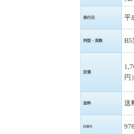
平
発行日
B5
判型・頁数
1,
定価
円
送
送料
97
ISBN