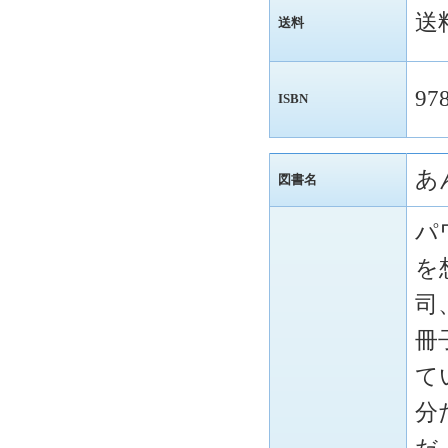
送
送料
97
ISBN
あ
図書名
パ
を
司
冊
て
分