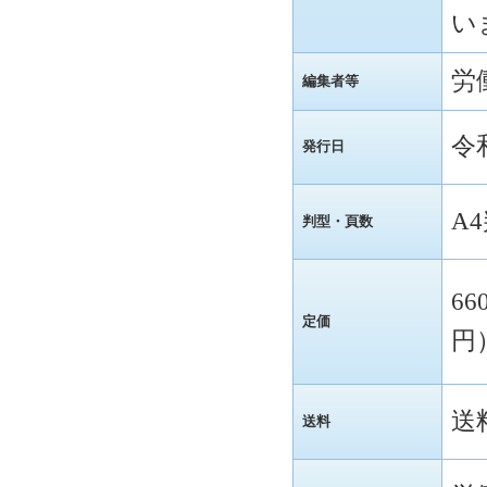
い
労
編集者等
令
発行日
A
判型・頁数
66
定価
円
送
送料