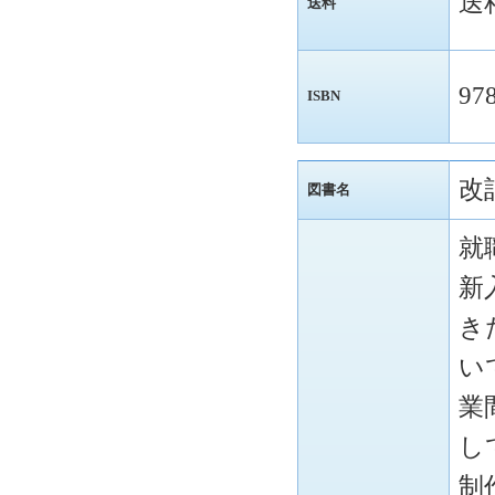
送
送料
97
ISBN
改
図書名
就
新
き
い
業
し
制