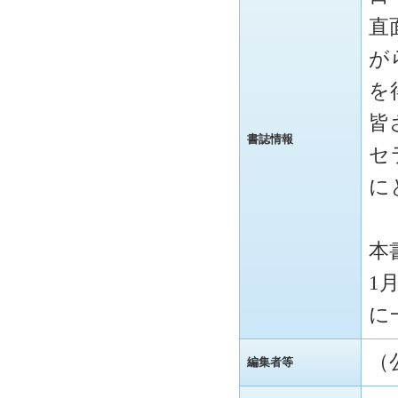
直
が
を
皆
書誌情報
セ
に
本
1
に
（
編集者等