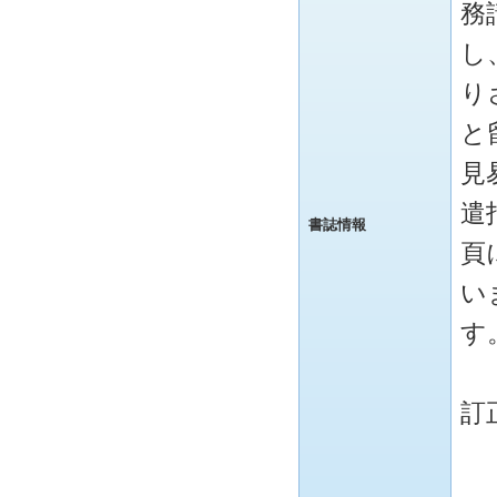
務
し
り
と
見
遣
書誌情報
頁
い
す
訂