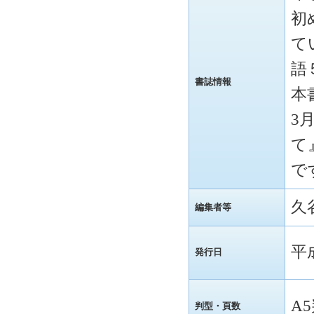
初
て
語
書誌情報
本
3
て
で
久
編集者等
平
発行日
A
判型・頁数