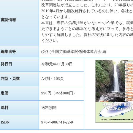
改革関連法が成立しました。これにより、70年振り
2019年4月から順次施行されているのに伴い、各社
となっています。
書誌情報
本書は、専任の労務担当がいない中小企業でも、就
更できるようにとの基本的な考え方に立って、参考
りやすく解説しました。貴社の実状に即した内容の
ください。
編集者等
(公社)全国労働基準関係団体連合会 編
発行日
令和元年11月30日
判型・頁数
A4判・163頁
定価
990円（本体900円）
送料
送料別途
ISBN
978-4-906741-22-9