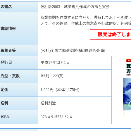
図書名
改訂版2005 就業規則作成の方法と実務
就業規則を作成するに当たり、理解しておくべき改
えで、その趣旨、作成上の留意点を行政解釈、判例
書誌情報
販売は終了しま
編集者等
(公社)全国労働基準関係団体連合会 編
発行日
平成17年12月1日
判型・頁数
B5判・223頁
定価
1,292円（本体1,175円）
送料
送料別途
ISBN
978-4-915773-62-4