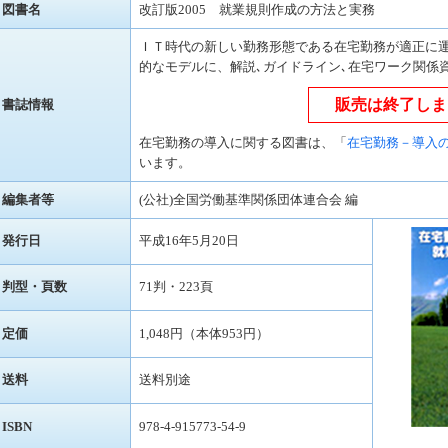
図書名
改訂版2005 就業規則作成の方法と実務
ＩＴ時代の新しい勤務形態である在宅勤務が適正に
的なモデルに、解説､ガイドライン､在宅ワーク関係
販売は終了しま
書誌情報
在宅勤務の導入に関する図書は、「
在宅勤務－導入
います。
編集者等
(公社)全国労働基準関係団体連合会 編
発行日
平成16年5月20日
判型・頁数
71判・223頁
定価
1,048円（本体953円）
送料
送料別途
ISBN
978-4-915773-54-9