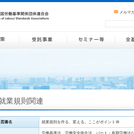
メルマ
就業規則関連
図書名
就業規則を作る、変える。ここがポイントⅦ
労働基準法、労働安全衛生法、パート・有期労働法