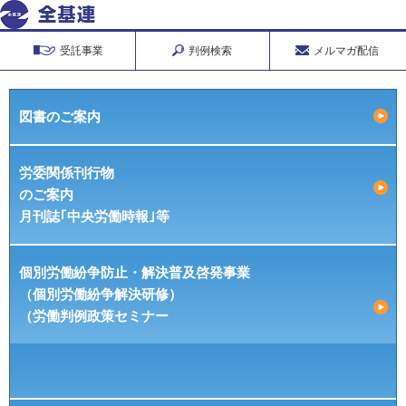
受託事業
判例検索
メルマガ配信
図書のご案内
労委関係刊行物
のご案内
月刊誌｢中央労働時報｣等
個別労働紛争防止・解決普及啓発事業
（個別労働紛争解決研修）
（労働判例政策セミナー