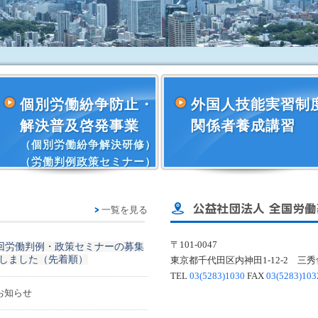
個別労働紛争防止・
外国人技能実習制
解決普及啓発事業
関係者養成講習
（個別労働紛争解決研修）
（労働判例政策セミナー）
トピックス
一覧を見る
〒101-0047
2回労働判例・政策セミナーの募集
しました（先着順）
東京都千代田区内神田1-12-2 三秀
TEL
03(5283)1030
FAX
03(5283)103
お知らせ