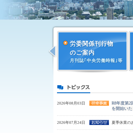
図書のご案内
労委関係刊行物
Prev
のご案内
月刊誌｢中央労働時報｣等
2026年08月03日
R8年度第
を開始いた
2026年07月24日
夏季休業の