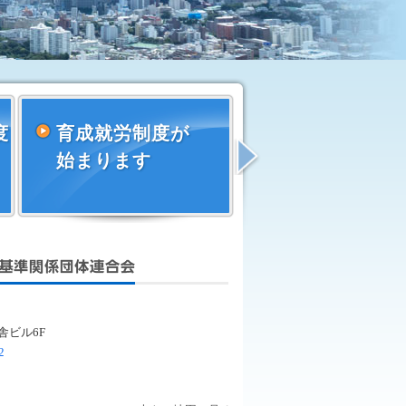
度
育成就労制度が
NEW
Next
始まります
労働法基本セ
公益社団法人 全国
舎ビル6F
2