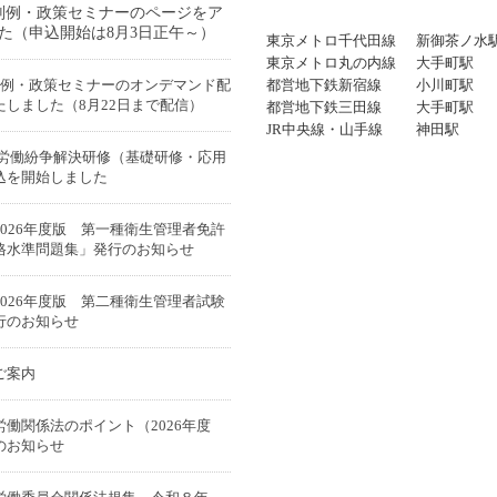
判例・政策セミナーのページをア
た（申込開始は8月3日正午～）
東京メトロ千代田線
新御茶ノ水
東京メトロ丸の内線
大手町駅
判例・政策セミナーのオンデマンド配
都営地下鉄新宿線
小川町駅
たしました（8月22日まで配信）
都営地下鉄三田線
大手町駅
JR中央線・山手線
神田駅
別労働紛争解決研修（基礎研修・応用
込を開始しました
026年度版 第一種衛生管理者免許
格水準問題集」発行のお知らせ
026年度版 第二種衛生管理者試験
行のお知らせ
ご案内
働関係法のポイント（2026年度
のお知らせ