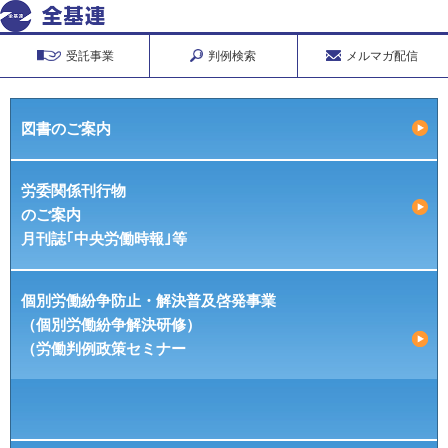
受託事業
判例検索
メルマガ配信
図書のご案内
労委関係刊行物
のご案内
月刊誌｢中央労働時報｣等
個別労働紛争防止・解決普及啓発事業
（個別労働紛争解決研修）
（労働判例政策セミナー