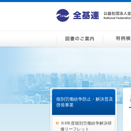
個別労働紛争防止・解決普及
啓発事業
Ｒ8年度個別労働紛争解決研
修リーフレット